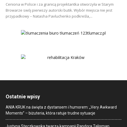
Ceniona w Polsce i za granicą projektantka otworzyła w Starym
Browarze swój pierwszy autorski butik. Wybór miejsca nie jest
przypadkowy – Natasha Pavluchenko podkreśla,...
Ostatnie wpisy
ANIA KRUK na święta z dystansem i humorem: „Very Awkward
Moments” – biżuteria, która ratuje trudne sytuacje
Justyna Steczkowska twarzą kampanii Pandora Talisman