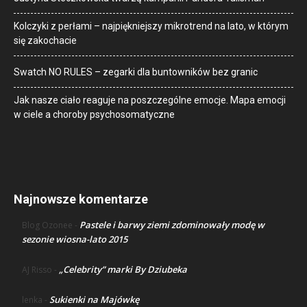
Kolczyki z perłami – najpiękniejszy mikrotrend na lato, w którym
się zakochacie
Swatch NO RULES – zegarki dla buntowników bez granic
Jak nasze ciało reaguje na poszczególne emocje. Mapa emocji
w ciele a choroby psychosomatyczne
Najnowsze komentarze
Pastele i barwy ziemi zdominowały modę w
Blog Ozonee
-
sezonie wiosna-lato 2015
„Celebrity” marki By Dziubeka
AJ Risso
-
Sukienki na Majówkę
lenka
-