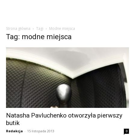
Strona główna
Tagi
Modne miejsca
Tag: modne miejsca
Natasha Pavluchenko otworzyła pierwszy
butik
Redakcja
-
15 listopada 2013
0