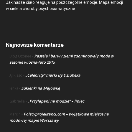
Jak nasze ciało reaguje na poszczególne emocje. Mapa emocji
w ciele a choroby psychosomatyczne
Najnowsze komentarze
Pastele i barwy ziemi zdominowały modę w
Blog Ozonee
-
sezonie wiosna-lato 2015
„Celebrity” marki By Dziubeka
AJ Risso
-
Sukienki na Majówkę
lenka
-
„Przyłapani na modzie” – lipiec
Gabriella
-
Polscyprojektanci.com – wyjątkowe miejsce na
Marcin
-
modowej mapie Warszawy