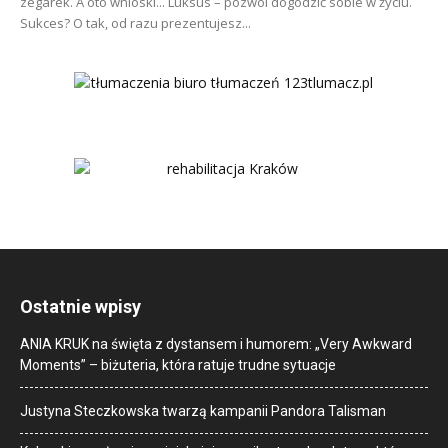
zegarek. A oto wnioski... Luksus – pozwól dogodzić sobie w życiu.
Sukces? O tak, od razu prezentujesz...
Ostatnie wpisy
ANIA KRUK na święta z dystansem i humorem: „Very Awkward
Moments” – biżuteria, która ratuje trudne sytuacje
Justyna Steczkowska twarzą kampanii Pandora Talisman