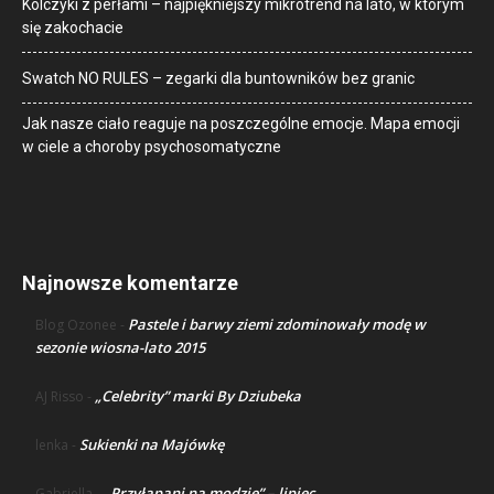
Kolczyki z perłami – najpiękniejszy mikrotrend na lato, w którym
się zakochacie
Swatch NO RULES – zegarki dla buntowników bez granic
Jak nasze ciało reaguje na poszczególne emocje. Mapa emocji
w ciele a choroby psychosomatyczne
Najnowsze komentarze
Pastele i barwy ziemi zdominowały modę w
Blog Ozonee
-
sezonie wiosna-lato 2015
„Celebrity” marki By Dziubeka
AJ Risso
-
Sukienki na Majówkę
lenka
-
„Przyłapani na modzie” – lipiec
Gabriella
-