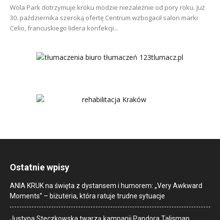
Wola Park dotrzymuje kroku modzie niezależnie od pory roku. Już
30. października szeroką ofertę Centrum wzbogacił salon marki
Celio, francuskiego lidera konfekcji...
Ostatnie wpisy
ANIA KRUK na święta z dystansem i humorem: „Very Awkward
Moments” – biżuteria, która ratuje trudne sytuacje
Justyna Steczkowska twarzą kampanii Pandora Talisman