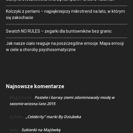
Kolczyki z perłami – najpiękniejszy mikrotrend na lato, w którym
się zakochacie
Swatch NO RULES – zegarki dla buntowników bez granic
Jak nasze ciało reaguje na poszczególne emocje. Mapa emocji
w ciele a choroby psychosomatyczne
Najnowsze komentarze
Pastele i barwy ziemi zdominowały modę w
Blog Ozonee
-
sezonie wiosna-lato 2015
„Celebrity” marki By Dziubeka
AJ Risso
-
Sukienki na Majówkę
lenka
-