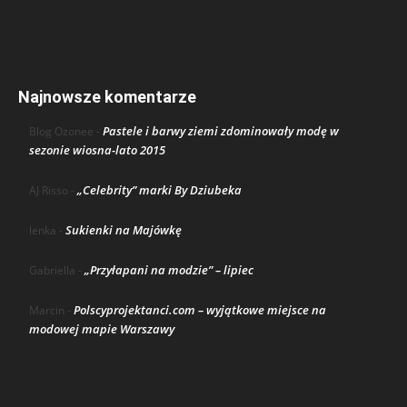
Najnowsze komentarze
Pastele i barwy ziemi zdominowały modę w
Blog Ozonee
-
sezonie wiosna-lato 2015
„Celebrity” marki By Dziubeka
AJ Risso
-
Sukienki na Majówkę
lenka
-
„Przyłapani na modzie” – lipiec
Gabriella
-
Polscyprojektanci.com – wyjątkowe miejsce na
Marcin
-
modowej mapie Warszawy