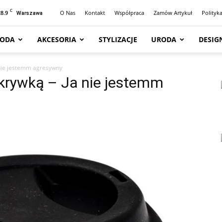
C
28.9
O Nas
Kontakt
Współpraca
Zamów Artykuł
Polityk
Warszawa
ODA
AKCESORIA
STYLIZACJE
URODA
DESIG
 nie jestemm agresywny
krywką – Ja nie jestemm