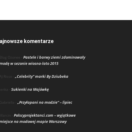
ajnowsze komentarze
Pastele i barwy ziemi zdominowały
Blog Ozonee
-
modę w sezonie wiosna-lato 2015
„Celebrity” marki By Dziubeka
AJ Risso
-
Sukienki na Majówkę
lenka
-
„Przyłapani na modzie” – lipiec
Gabriella
-
Polscyprojektanci.com – wyjątkowe
Marcin
-
miejsce na modowej mapie Warszawy